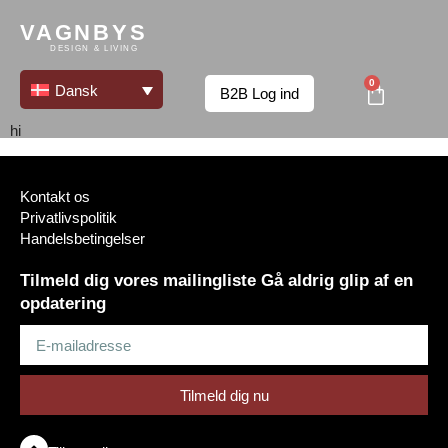
Forfatter:
VAGNBYS
DESIGN & LIVING
softinforminternaladmin
0
Dansk
B2B Log ind
hi
Kontakt os
Privatlivspolitik
Handelsbetingelser
Tilmeld dig vores mailingliste Gå aldrig glip af en
opdatering
Tilmeld dig nu