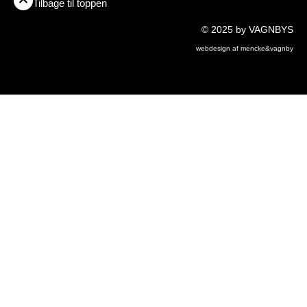
Tilbage til toppen
© 2025 by VAGNBYS
webdesign af mencke&vagnby