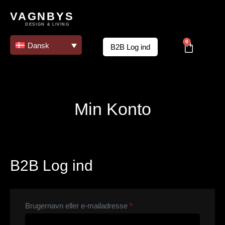
VAGNBYS
DESIGN & LIVING
0
Dansk
B2B Log ind
Min Konto
B2B Log ind
Brugernavn eller e-mailadresse
*