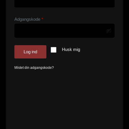
Adgangskode
*
Husk mig
Log ind
Mistet din adgangskode?