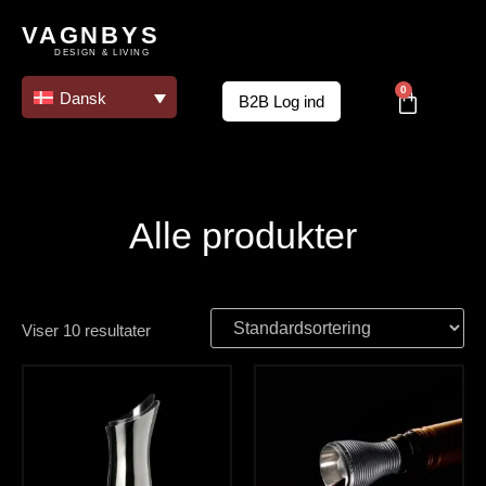
VAGNBYS
DESIGN & LIVING
0
Dansk
B2B Log ind
Alle produkter
Viser 10 resultater