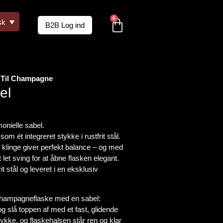
0
sk
B2B Log ind
Til Champagne
el
onielle sabel.
om ét integreret stykke i rustfrit stål.
 klinge giver perfekt balance – og med
et sving for at åbne flasken elegant.
rit stål og leveret i en eksklusiv
champagneflaske med en sabel:
g slå toppen af med et fast, glidende
tykke, og flaskehalsen står ren og klar