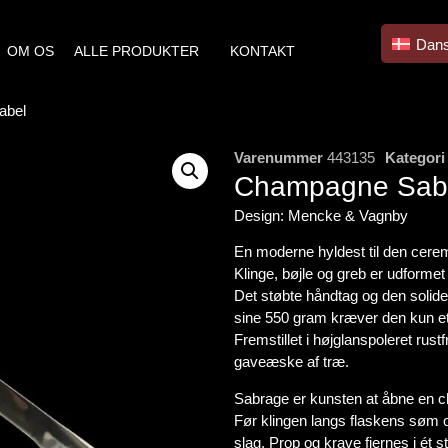
Dan
OM OS
ALLE PRODUKTER
KONTAKT
abel
Varenummer
443135
Kategori
Champagne Sab
Design: Mencke & Vagnby
En moderne hyldest til den cerem
Klinge, bøjle og greb er udformet s
Det støbte håndtag og den solide
sine 550 gram kræver den kun et l
Fremstillet i højglanspoleret rustf
gaveæske af træ.
Sabrage er kunsten at åbne en 
Før klingen langs flaskens søm o
slag. Prop og krave fjernes i ét s