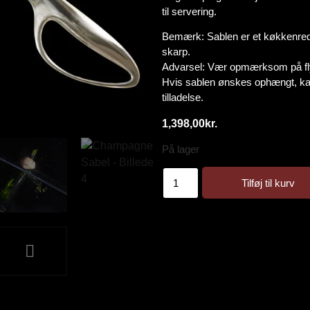
til servering.
Bemærk: Sablen er et køkkenreds
skarp.
Advarsel: Vær opmærksom på fly
Hvis sablen ønskes ophængt, kan
tilladelse.
1,398,00
kr.
På lager
Tilføj til kurv